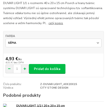
DUVAR LIGHT 1/1 s rozmermi 40 x 20 x 15 cm Povrch a hrany tvárnic
systému DUVAR LIGHT sú opracované technológiou tzv. softantikovania.
Tvárnice vďaka tomu nie sú úplne ostrohranné, ale získavajú jemný
antický vzhľad. Výsledný efekt jemne opracovaných tvárnic tak pôsobí
ucelene a veľmi harmonicky. Pl...
celý popis
FARBA
4,93 €
/
ks
4,01 €
bez DPH
Pridať do košíka
Číslo produktu:
Z-DUVAR LIGHT_40X20X15
Výrobca:
CITY STONE DESIGN
Podobné produkty
DUVAR LIGHT 1/2 | 20 x 20 x 15 cm