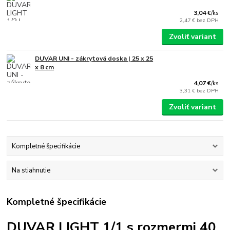
3,04 €
/
ks
2,47 €
bez DPH
Zvoliť variant
DUVAR UNI - zákrytová doska | 25 x 25
x 8 cm
4,07 €
/
ks
3,31 €
bez DPH
Zvoliť variant
Kompletné špecifikácie
Na stiahnutie
Kompletné špecifikácie
DUVAR LIGHT 1/1 s rozmermi 40