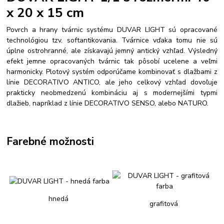
x 20 x 15 cm
Povrch a hrany tvárnic systému DUVAR LIGHT sú opracované
technológiou tzv. softantikovania. Tvárnice vďaka tomu nie sú
úplne ostrohranné, ale získavajú jemný antický vzhľad. Výsledný
efekt jemne opracovaných tvárnic tak pôsobí ucelene a veľmi
harmonicky. Plotový systém odporúčame kombinovať s dlažbami z
línie DECORATIVO ANTICO, ale jeho celkový vzhľad dovoľuje
prakticky neobmedzenú kombináciu aj s modernejšími typmi
dlažieb, napríklad z línie DECORATIVO SENSO, alebo NATURO.
Farebné možnosti
hnedá
grafitová