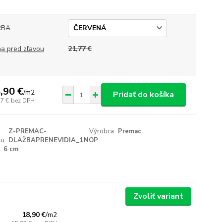
RBA
a pred zľavou
21,77 €
,90 €
/
m2
Pridať do košíka
37 €
bez DPH
Z-PREMAC-
Výrobca:
Premac
u:
DLAŽBAPRENEVIDIA_1NOP
:
6 cm
Zvoliť variant
18,90 €
/
m2