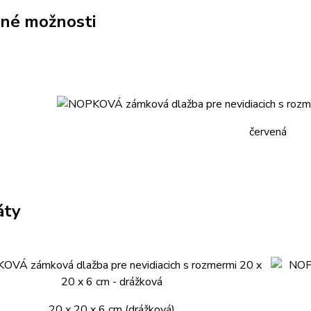
né možnosti
červená
áty
20 x 20 x 6 cm (drážková)