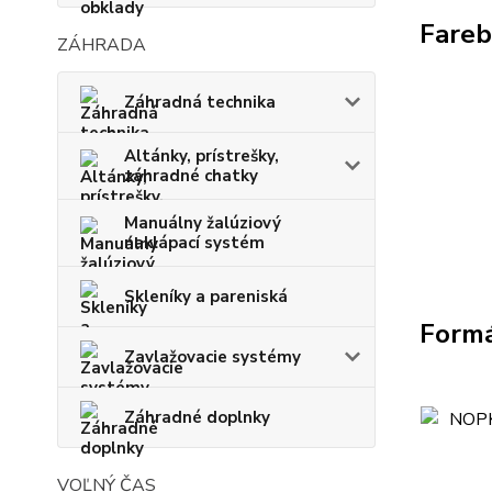
Fareb
ZÁHRADA
Záhradná technika
Altánky, prístrešky,
záhradné chatky
Manuálny žalúziový
naklápací systém
Skleníky a pareniská
Form
Zavlažovacie systémy
Záhradné doplnky
VOĽNÝ ČAS