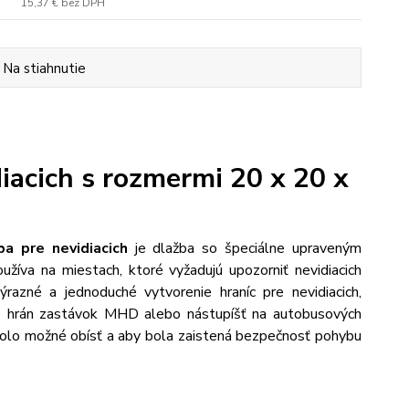
15,37 €
bez DPH
Na stiahnutie
acich s rozmermi 20 x 20 x
ba pre nevidiacich
je dlažba so špeciálne upraveným
užíva na miestach, ktoré vyžadujú upozorniť nevidiacich
ýrazné a jednoduché vytvorenie hraníc pre nevidiacich,
ie hrán zastávok MHD alebo nástupíšť na autobusových
nebolo možné obísť a aby bola zaistená bezpečnosť pohybu