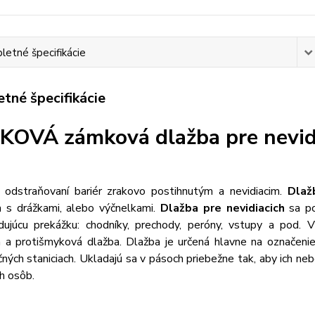
etné špecifikácie
tné špecifikácie
OVÁ zámková dlažba pre nevidi
odstraňovaní bariér zrakovo postihnutým a nevidiacim.
Dlaž
 s drážkami, alebo výčnelkami.
Dlažba pre nevidiacich
sa po
dujúcu prekážku: chodníky, prechody, peróny, vstupy a pod. V
 a protišmyková dlažba. Dlažba je určená hlavne na označen
čných staniciach. Ukladajú sa v pásoch priebežne tak, aby ich 
ch osôb.