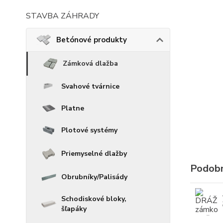
STAVBA ZÁHRADY
Betónové produkty
Zámková dlažba
Svahové tvárnice
Platne
Plotové systémy
Priemyselné dlažby
Podobn
Obrubníky/Palisády
Schodiskové bloky,
šľapáky