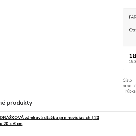
FA
Cen
18
15,
Číslo
produkt
Hrúbka
é produkty
DRÁŽKOVÁ zámková dlažba pre nevidiacich | 20
x 20 x 6 cm