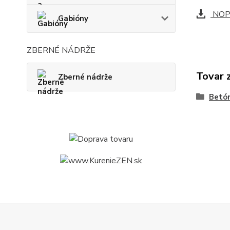
NOPK
Gabióny
ZBERNÉ NÁDRŽE
Tovar 
Zberné nádrže
Betó