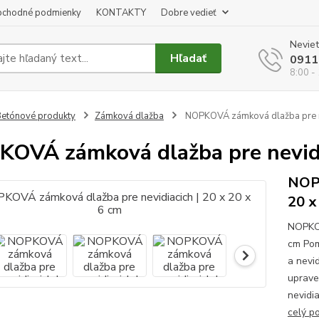
chodné podmienky
KONTAKTY
Dobre vedieť
Neviet
Hľadať
0911
8:00 -
etónové produkty
Zámková dlažba
NOPKOVÁ zámková dlažba pre nev
OVÁ zámková dlažba pre nevidia
NOPK
20 x
NOPKOV
cm Pom
a nevi
uprave
nevidia
celý p