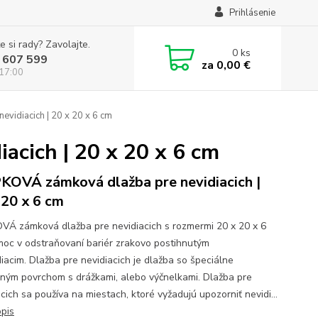
Prihlásenie
e si rady? Zavolajte.
0
ks
 607 599
za
0,00 €
 17:00
idiacich | 20 x 20 x 6 cm
cich | 20 x 20 x 6 cm
OVÁ zámková dlažba pre nevidiacich |
 20 x 6 cm
Á zámková dlažba pre nevidiacich s rozmermi 20 x 20 x 6
oc v odstraňovaní bariér zrakovo postihnutým
diacim. Dlažba pre nevidiacich je dlažba so špeciálne
ným povrchom s drážkami, alebo výčnelkami. Dlažba pre
cich sa používa na miestach, ktoré vyžadujú upozorniť nevidi...
opis