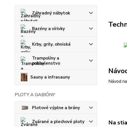
Záhradný nábytok
Techn
Bazény a vírivky
Krby, grily, ohniská
Trampolíny a
príslušenstvo
Návod
Sauny a infrasauny
Návod na
PLOTY A GABIÓNY
Plotové výplne a brány
Na sti
Zvárané a plechové ploty