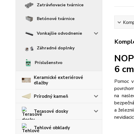
Zatrávňovacie tvárnice
Betónové tvárnice
Kompl
Vonkajšie odvodnenie
Komple
Záhradné doplnky
NOPK
Príslušenstvo
6 cm
Keramické exteriérové
Pomoc v 
dlažby
povrchom
na nasle
Prírodný kameň
bezpečná
a železni
Terasové dosky
nevidiaci
Tehlové obklady