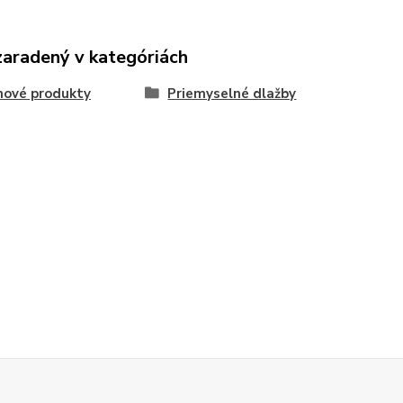
zaradený v kategóriách
nové produkty
Priemyselné dlažby