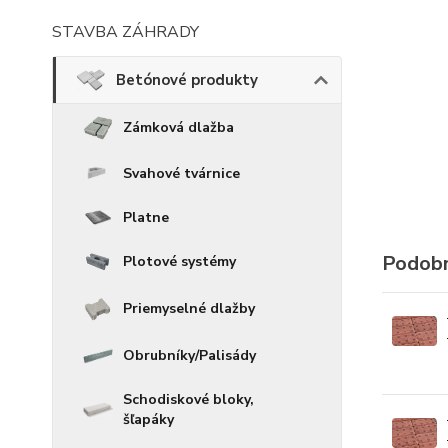
STAVBA ZÁHRADY
Betónové produkty
Zámková dlažba
Svahové tvárnice
Platne
Podobn
Plotové systémy
Priemyselné dlažby
Obrubníky/Palisády
Schodiskové bloky,
šľapáky