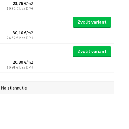
23,76 €
/
m2
19,32 €
bez DPH
Zvoliť variant
30,16 €
/
m2
24,52 €
bez DPH
Zvoliť variant
20,80 €
/
m2
16,91 €
bez DPH
Na stiahnutie