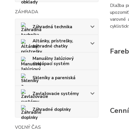
Dlažba p
ZÁHRADA
upozorni
varovné 
cyklistick
Záhradná technika
Altánky, prístrešky,
záhradné chatky
Fareb
Manuálny žalúziový
naklápací systém
Skleníky a pareniská
Zavlažovacie systémy
Cenn
Záhradné doplnky
VOĽNÝ ČAS