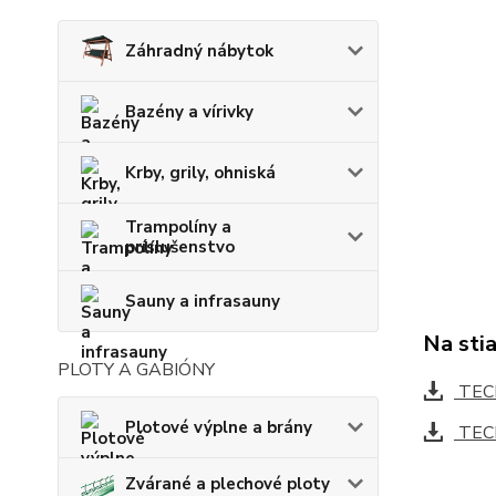
Záhradný nábytok
Bazény a vírivky
Krby, grily, ohniská
Trampolíny a
príslušenstvo
Sauny a infrasauny
Na sti
PLOTY A GABIÓNY
TECH
Plotové výplne a brány
TECH
Zvárané a plechové ploty