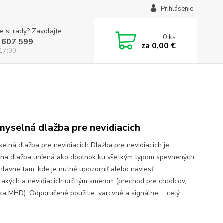
Prihlásenie
e si rady? Zavolajte.
0
ks
 607 599
za
0,00 €
 17:00
myselná dlažba pre nevidiacich
selná dlažba pre nevidiacich Dlažba pre nevidiacich je
lna dlažba určená ako doplnok ku všetkým typom spevnených
 hlavne tam, kde je nutné upozorniť alebo naviesť
rakých a nevidiacich určitým smerom (prechod pre chodcov,
ka MHD). Odporučené použitie: varovné a signálne ...
celý