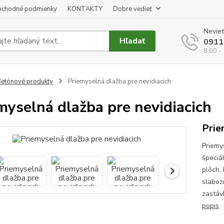
chodné podmienky
KONTAKTY
Dobre vedieť
Neviet
Hľadať
0911
8:00 -
etónové produkty
Priemyselná dlažba pre nevidiacich
myselná dlažba pre nevidiacich
Prie
Priemy
špeciá
plôch,
slaboz
zastáv
popis