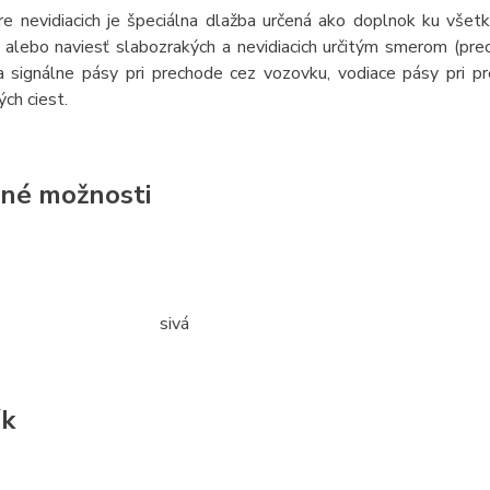
re nevidiacich je špeciálna dlažba určená ako doplnok ku vše
ť alebo naviesť slabozrakých a nevidiacich určitým smerom (pr
a signálne pásy pri prechode cez vozovku, vodiace pásy pri p
ých ciest.
né možnosti
sivá
ík