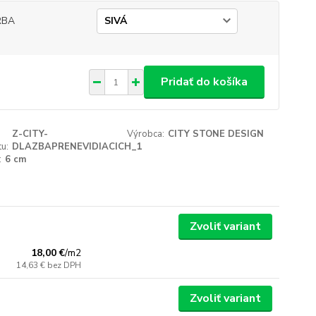
RBA
Pridať do košíka
Z-CITY-
Výrobca:
CITY STONE DESIGN
u:
DLAZBAPRENEVIDIACICH_1
:
6 cm
Zvoliť variant
18,00 €
/
m2
14,63 €
bez DPH
Zvoliť variant