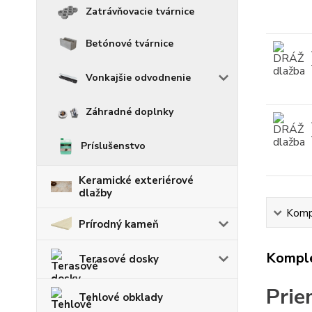
Zatrávňovacie tvárnice
Betónové tvárnice
Vonkajšie odvodnenie
Záhradné doplnky
Príslušenstvo
Keramické exteriérové
dlažby
Kompl
Prírodný kameň
Komple
Terasové dosky
Prie
Tehlové obklady