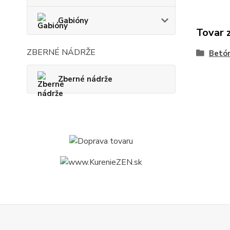
Gabióny
Tovar 
ZBERNÉ NÁDRŽE
Betó
Zberné nádrže