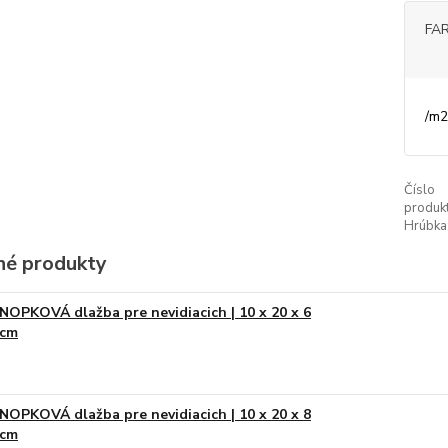
FA
/
m2
Číslo
produkt
Hrúbka
é produkty
NOPKOVÁ dlažba pre nevidiacich | 10 x 20 x 6
cm
NOPKOVÁ dlažba pre nevidiacich | 10 x 20 x 8
cm