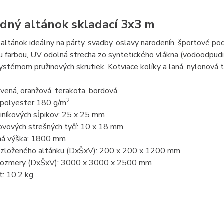
dný altánok skladací 3x3 m
altánok ideálny na párty, svadby, oslavy narodenín, športové podu
 farbou, UV odolná strecha zo syntetického vlákna (vodoodpudi
ystémom pružinových skrutiek. Kotviace kolíky a laná, nylonová 
rvená, oranžová, terakota, bordová.
2
: polyester 180 g/m
iníkových sĺpikov: 25 x 25 mm
ovových strešných tyčí: 10 x 18 mm
ná výška: 1800 mm
zloženého altánku (DxŠxV): 200 x 200 x 1200 mm
rozmery (DxŠxV): 3000 x 3000 x 2500 mm
: 10,2 kg