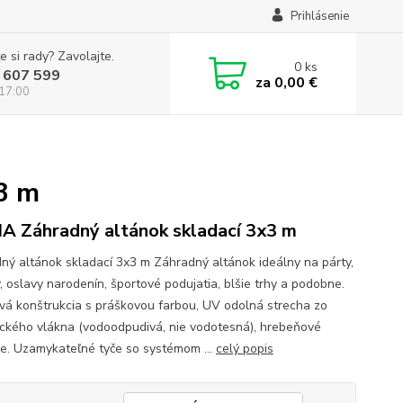
Prihlásenie
e si rady? Zavolajte.
0
ks
 607 599
za
0,00 €
 17:00
3 m
 Záhradný altánok skladací 3x3 m
ný altánok skladací 3x3 m Záhradný altánok ideálny na párty,
, oslavy narodenín, športové podujatia, blšie trhy a podobne.
ová konštrukcia s práškovou farbou, UV odolná strecha zo
ického vlákna (vodoodpudivá, nie vodotesná), hrebeňové
ie. Uzamykateľné tyče so systémom ...
celý popis