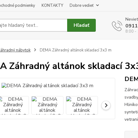
chodné podmienky
KONTAKTY
Dobre vedieť
Neviet
Hľadať
0911
8:00 -
áhradný nábytok
DEMA Záhradný altánok skladací 3x3 m
 Záhradný altánok skladací 3x
DEMA
Záhrad
svadby
Hliník
syntet
vetran