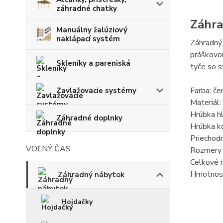
záhradné chatky
Záhra
Manuálny žalúziový
naklápací systém
Záhradný 
práškovou
Skleníky a pareniská
tyče so s
Farba: če
Zavlažovacie systémy
Materiál
Hrúbka hl
Záhradné doplnky
Hrúbka k
Priechod
VOĽNÝ ČAS
Rozmery 
Celkové 
Hmotnosť
Záhradný nábytok
Hojdačky