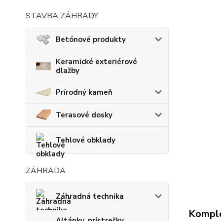
STAVBA ZÁHRADY
Betónové produkty
Keramické exteriérové
dlažby
Prírodný kameň
Terasové dosky
Tehlové obklady
ZÁHRADA
Záhradná technika
Komple
Altánky, prístrešky,