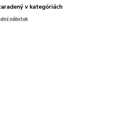
zaradený v kategóriách
adný nábytok