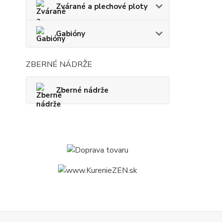
Zvárané a plechové ploty
Gabióny
ZBERNÉ NÁDRŽE
Zberné nádrže