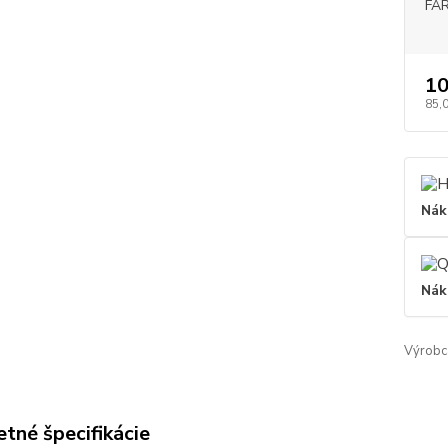
FA
10
85,
Nák
Nák
Výrobc
tné špecifikácie