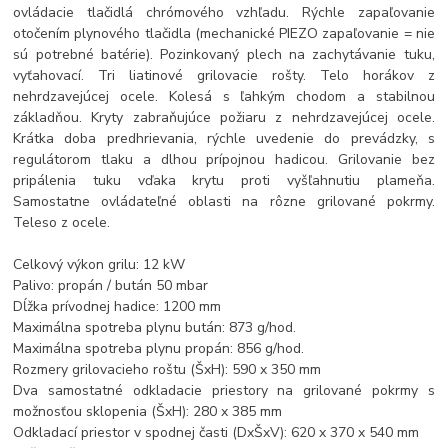
ovládacie tlačidlá chrómového vzhľadu. Rýchle zapaľovanie
otočením plynového tlačidla (mechanické PIEZO zapaľovanie = nie
sú potrebné batérie). Pozinkovaný plech na zachytávanie tuku,
vyťahovací. Tri liatinové grilovacie rošty. Telo horákov z
nehrdzavejúcej ocele. Kolesá s ľahkým chodom a stabilnou
základňou. Kryty zabraňujúce požiaru z nehrdzavejúcej ocele.
Krátka doba predhrievania, rýchle uvedenie do prevádzky, s
regulátorom tlaku a dlhou prípojnou hadicou. Grilovanie bez
pripálenia tuku vďaka krytu proti vyšľahnutiu plameňa.
Samostatne ovládateľné oblasti na rôzne grilované pokrmy.
Teleso z ocele.
Celkový výkon grilu: 12 kW
Palivo: propán / bután 50 mbar
Dĺžka prívodnej hadice: 1200 mm
Maximálna spotreba plynu bután: 873 g/hod.
Maximálna spotreba plynu propán: 856 g/hod.
Rozmery grilovacieho roštu (ŠxH): 590 x 350 mm
Dva samostatné odkladacie priestory na grilované pokrmy s
možnosťou sklopenia (ŠxH): 280 x 385 mm
Odkladací priestor v spodnej časti (DxŠxV): 620 x 370 x 540 mm