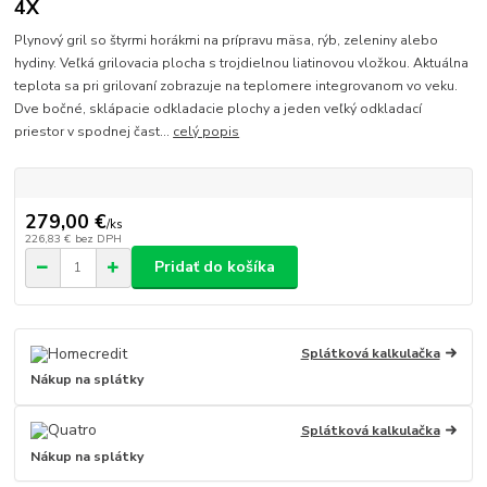
4X
Plynový gril so štyrmi horákmi na prípravu mäsa, rýb, zeleniny alebo
hydiny. Veľká grilovacia plocha s trojdielnou liatinovou vložkou. Aktuálna
teplota sa pri grilovaní zobrazuje na teplomere integrovanom vo veku.
Dve bočné, sklápacie odkladacie plochy a jeden veľký odkladací
priestor v spodnej čast...
celý popis
279,00 €
/
ks
226,83 €
bez DPH
Pridať do košíka
Splátková kalkulačka
Nákup na splátky
Splátková kalkulačka
Nákup na splátky