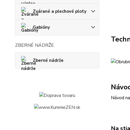
Zvárané a plechové ploty
Gabióny
Techn
ZBERNÉ NÁDRŽE
Zberné nádrže
Návod
Návod na
Na sti