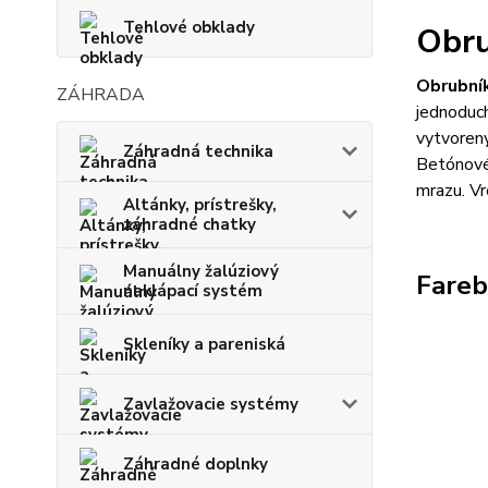
Tehlové obklady
Obru
Obrubní
ZÁHRADA
jednoduch
vytvorený
Záhradná technika
Betónové 
mrazu. Vr
Altánky, prístrešky,
záhradné chatky
Manuálny žalúziový
Fareb
naklápací systém
Skleníky a pareniská
Zavlažovacie systémy
Záhradné doplnky