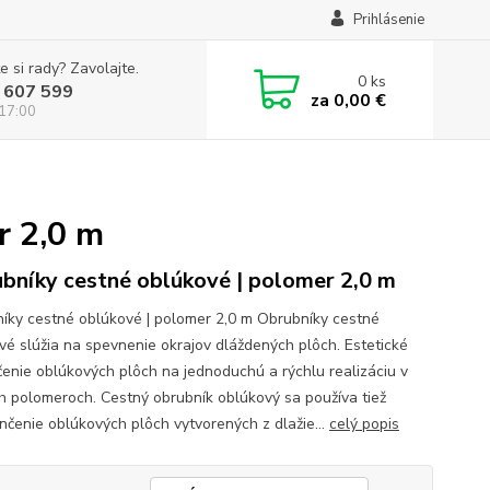
Prihlásenie
e si rady? Zavolajte.
0
ks
 607 599
za
0,00 €
 17:00
r 2,0 m
bníky cestné oblúkové | polomer 2,0 m
íky cestné oblúkové | polomer 2,0 m Obrubníky cestné
vé slúžia na spevnenie okrajov dláždených plôch. Estetické
čenie oblúkových plôch na jednoduchú a rýchlu realizáciu v
h polomeroch. Cestný obrubník oblúkový sa používa tiež
nčenie oblúkových plôch vytvorených z dlažie...
celý popis