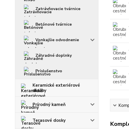
Zatrávňovacie tvárnice
Betónové tvárnice
Vonkajšie odvodnenie
Záhradné doplnky
Príslušenstvo
Keramické exteriérové
dlažby
Prírodný kameň
Kompl
Terasové dosky
Komple