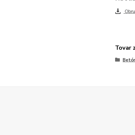
Obru
Tovar 
Betó