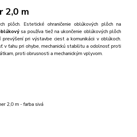
r 2,0 m
ých plôch. Estetické ohraničenie oblúkových plôch na
oblúkový
sa používa tiež na ukončenie oblúkových plôch
í prevýšení pri výstavbe ciest a komunikácii v oblúkoch.
v ťahu pri ohybe, mechanickú stabilitu a odolnosť proti
látkam, proti obrusnosti a mechanickým vplyvom.