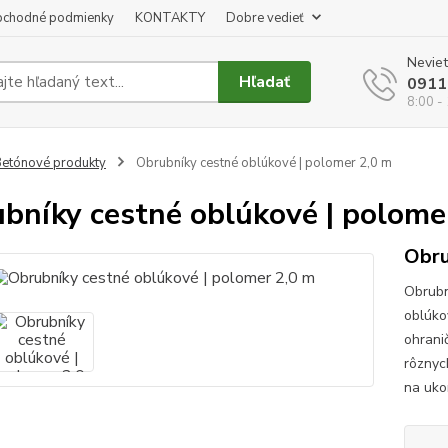
chodné podmienky
KONTAKTY
Dobre vedieť
Neviet
Hľadať
0911
8:00 -
etónové produkty
Obrubníky cestné oblúkové | polomer 2,0 m
bníky cestné oblúkové | polome
Obru
Obrubn
oblúko
ohrani
rôznyc
na uko