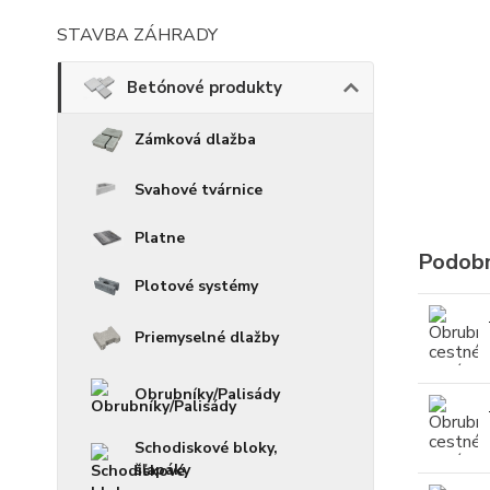
STAVBA ZÁHRADY
Betónové produkty
Zámková dlažba
Svahové tvárnice
Platne
Podobn
Plotové systémy
Priemyselné dlažby
Obrubníky/Palisády
Schodiskové bloky,
šľapáky