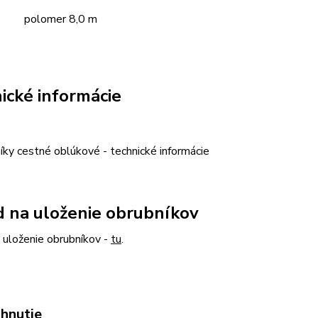
polomer 8,0 m
ické informácie
 na uloženie obrubníkov
 uloženie obrubníkov -
tu
.
ahnutie