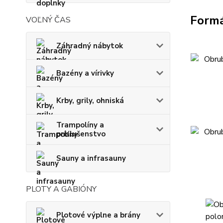
Form
VOĽNÝ ČAS
Záhradný nábytok
Bazény a vírivky
Krby, grily, ohniská
Trampolíny a
príslušenstvo
Sauny a infrasauny
PLOTY A GABIÓNY
Plotové výplne a brány