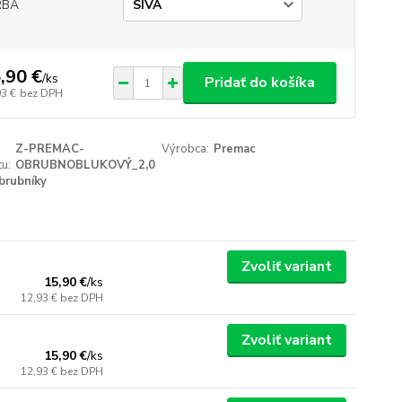
RBA
,90 €
/
ks
Pridať do košíka
93 €
bez DPH
Z-PREMAC-
Výrobca:
Premac
u:
OBRUBNOBLUKOVÝ_2,0
brubníky
Zvoliť variant
15,90 €
/
ks
12,93 €
bez DPH
Zvoliť variant
15,90 €
/
ks
12,93 €
bez DPH