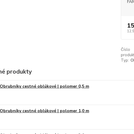
FA
15
12,
Číslo
produkt
Typ:
O
é produkty
Obrubníky cestné oblúkové | polomer 0,5 m
Obrubníky cestné oblúkové | polomer 1,0 m