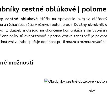
bníky cestné oblúkové | polome
ky cestné oblúkové
slúžia na spevnenie okrajov dlážden
ú a rýchlu realizáciu v rôznych polomeroch.
Cestný obrubník 
ch z dlažieb a dlaždíc, na ukončenie komunikácii a pri vytváran
obrubníky sú dvojvrstvové. Spodná vrstva zabezpečuje pevnosť 
chná vrstva zabezpečuje odolnosť proti mrazu a rozmrazovacím 
né možnosti
sivá