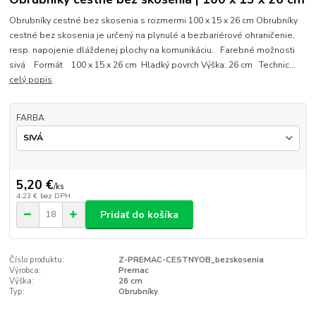
Obrubníky cestné bez skosenia s rozmermi 100 x 15 x 26 cm Obrubníky
cestné bez skosenia je určený na plynulé a bezbariérové ohraničenie,
resp. napojenie dláždenej plochy na komunikáciu. Farebné možnosti
sivá Formát 100 x 15 x 26 cm Hladký povrch Výška: 26 cm Technic...
celý popis
FARBA
5,20 €
/
ks
4,23 €
bez DPH
Pridať do košíka
Číslo produktu:
Z-PREMAC-CESTNYOB_bezskosenia
Výrobca:
Premac
Výška:
26 cm
Typ:
Obrubníky