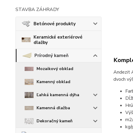
STAVBA ZÁHRADY
Betónové produkty
Keramické exteriérové
dlažby
Prírodný kameň
Komple
Mozaikový obklad
Andezit 
dvoch vý
Kamenný obklad
Far
Ľahká kamenná dýha
Dĺž
Hrú
Kamenná dlažba
Výš
m2/
Dekoračný kameň
kg/