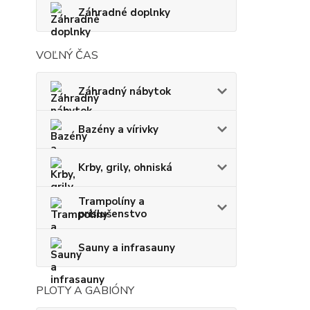
Záhradné doplnky
VOĽNÝ ČAS
Záhradný nábytok
Bazény a vírivky
Krby, grily, ohniská
Trampolíny a
príslušenstvo
Sauny a infrasauny
PLOTY A GABIÓNY