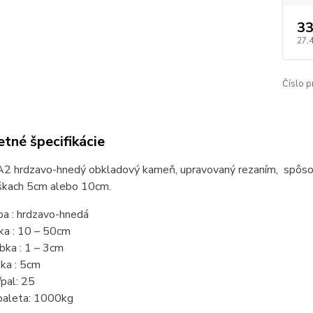
33
27,
Číslo p
tné špecifikácie
A2 hrdzavo-hnedý obkladový kameň, upravovaný rezaním, spôsob 
škach 5cm alebo 10cm.
ba : hrdzavo-hnedá
ka : 10 – 50cm
bka : 1 – 3cm
ka : 5cm
pal: 25
paleta: 1000kg