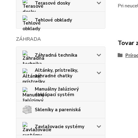
Terasové dosky
Pri neuc
Tehlové obklady
ZÁHRADA
Tovar 
Záhradná technika
Prír
Altánky, prístrešky,
záhradné chatky
Manuálny žalúziový
naklápací systém
Skleníky a pareniská
Zavlažovacie systémy