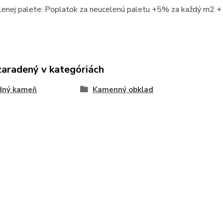
elenej palete: Poplatok za neucelenú paletu +5% za každý m2 +
zaradený v kategóriách
odný kameň
Kamenný obklad