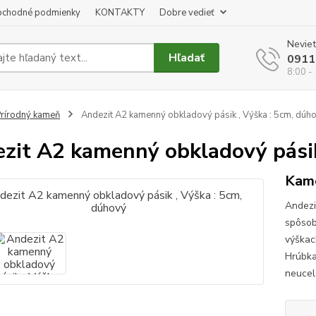
chodné podmienky
KONTAKTY
Dobre vedieť
Neviet
Hľadať
0911
8:00 -
rírodný kameň
Andezit A2 kamenný obkladový pásik , Výška : 5cm, dúh
zit A2 kamenný obkladový pásik
Kame
Andezi
spôsob
výškac
Hrúbka
neucel