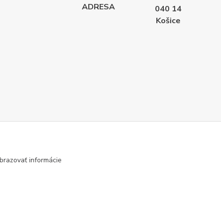
ADRESA
040 14
Košice
brazovať informácie
Vytvorené na
Eshop-rychlo.sk