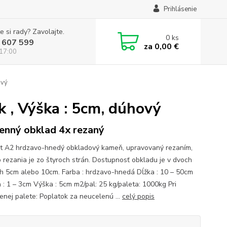
Prihlásenie
e si rady? Zavolajte.
0
ks
 607 599
za
0,00 €
 17:00
ový
 , Výška : 5cm, dúhový
nný obklad 4x rezaný
t A2 hrdzavo-hnedý obkladový kameň, upravovaný rezaním,
 rezania je zo štyroch strán. Dostupnosť obkladu je v dvoch
h 5cm alebo 10cm. Farba : hrdzavo-hnedá Dĺžka : 10 – 50cm
 : 1 – 3cm Výška : 5cm m2/pal: 25 kg/paleta: 1000kg Pri
enej palete: Poplatok za neucelenú ...
celý popis