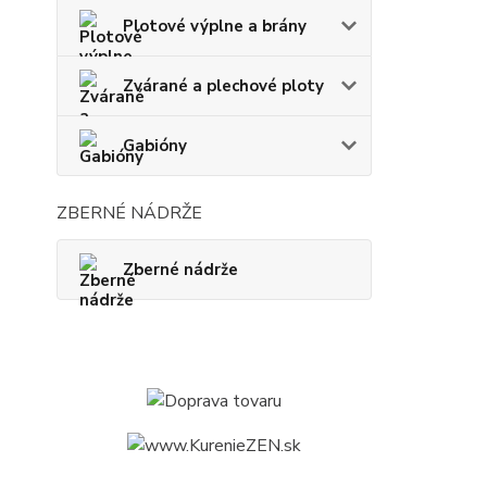
Plotové výplne a brány
Zvárané a plechové ploty
Gabióny
ZBERNÉ NÁDRŽE
Zberné nádrže