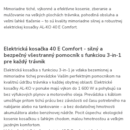
Mimoriadne tiché, výkonné a efektívne kosenie, zberanie a
mulčovanie na veľkých plochách trávnika, pohodlná obsluha a
veľmi ľahké tlačenie – to sú kvality mimoriadne silnej a robustnej
elektrickej kosačky AL-KO 40 E Comfort.
Elektrická kosačka 40 E Comfort - silný a
bezpečný všestranný pomocník s funkciou 3-in-1
pre každý trávnik
Elektrická kosačka s funkciou 3-in-1 je vďaka bezemisnej a
mimoriadne tichej prevádzke Vaším perfektným pomocníkom na
kvalitnú údržbu trávnika v každej obytnej oblasti. Elektrické
kosačky AL-KO v ponuke majú výkon do 1 600 W a pohybujú sa
bez výfukových plynov a motorového oleja. Prevádzka s káblom
umožňuje pritom tichú prácu bez závislosti od času potrebného na
nabíjanie alebo na tankovanie – a bez dodatočnej hmotnosti
akumulátora alebo benzínovej nádrže. Pocit úspechu: ekologické
kosenie kosačkou s ľahkým chodom, malou hmotnosťou a veľkým
jazdným komfortom.