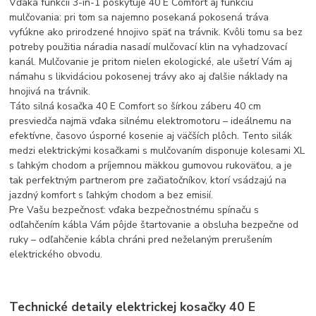
Vďaka funkcii 3-in-1 poskytuje 40 E Comfort aj funkciu
mulčovania: pri tom sa najemno posekaná pokosená tráva
vyfúkne ako prirodzené hnojivo späť na trávnik. Kvôli tomu sa bez
potreby použitia náradia nasadí mulčovací klin na vyhadzovací
kanál. Mulčovanie je pritom nielen ekologické, ale ušetrí Vám aj
námahu s likvidáciou pokosenej trávy ako aj ďalšie náklady na
hnojivá na trávnik.
Táto silná kosačka 40 E Comfort so šírkou záberu 40 cm
presviedča najmä vďaka silnému elektromotoru – ideálnemu na
efektívne, časovo úsporné kosenie aj väčších plôch. Tento silák
medzi elektrickými kosačkami s mulčovaním disponuje kolesami XL
s ľahkým chodom a príjemnou mäkkou gumovou rukoväťou, a je
tak perfektným partnerom pre začiatočníkov, ktorí vsádzajú na
jazdný komfort s ľahkým chodom a bez emisií.
Pre Vašu bezpečnosť: vďaka bezpečnostnému spínaču s
odľahčením kábla Vám pôjde štartovanie a obsluha bezpečne od
ruky – odľahčenie kábla chráni pred neželaným prerušením
elektrického obvodu.
Technické detaily elektrickej kosačky 40 E