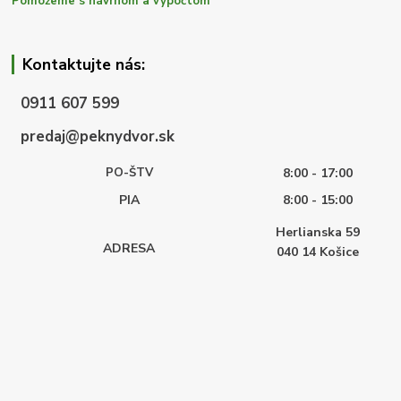
Pomôžeme s návrhom a výpočtom
Kontaktujte nás:
0911 607 599
predaj@peknydvor.sk
PO-ŠTV
8:00 - 17:00
PIA
8:00 - 15:00
Herlianska 59
ADRESA
040 14
Košice