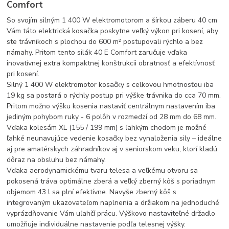
Comfort
So svojím silným 1 400 W elektromotorom a šírkou záberu 40 cm
Vám táto elektrická kosačka poskytne veľký výkon pri kosení, aby
ste trávnikoch s plochou do 600 m² postupovali rýchlo a bez
námahy. Pritom tento silák 40 E Comfort zaručuje vďaka
inovatívnej extra kompaktnej konštrukcii obratnosť a efektívnosť
pri kosení.
Silný 1 400 W elektromotor kosačky s celkovou hmotnosťou iba
19 kg sa postará o rýchly postup pri výške trávnika do cca 70 mm.
Pritom možno výšku kosenia nastaviť centrálnym nastavením iba
jediným pohybom ruky - 6 polôh v rozmedzí od 28 mm do 68 mm.
Vďaka kolesám XL (155 / 199 mm) s ľahkým chodom je možné
ľahké neunavujúce vedenie kosačky bez vynaloženia sily – ideálne
aj pre amatérskych záhradníkov aj v seniorskom veku, ktorí kladú
dôraz na obsluhu bez námahy.
Vďaka aerodynamickému tvaru telesa a veľkému otvoru sa
pokosená tráva optimálne zberá a veľký zberný kôš s poriadnym
objemom 43 l sa plní efektívne. Navyše zberný kôš s
integrovaným ukazovateľom naplnenia a držiakom na jednoduché
vyprázdňovanie Vám uľahčí prácu. Výškovo nastaviteľné držadlo
umožňuje individuálne nastavenie podľa telesnej výšky.