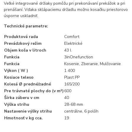
Veľké integrované držiaky pomôžu pri prekonávaní prekážok a pri
prenášaní. Vďaka sklápaciemu držadlu možno kosačku priestorovo
úsporne uskladniť.
Technické parametre:
Produktová rada
Comfort
Prevádzkový režim
Elektrické
Objem koša v litroch
43 l
Funkcia
3inOnefunction
Funkcia
Kosenie, Zberanie, Mulčovanie
Výkon ( W )
1 400
Kosiace teleso
Plast PP
Kolesá Ø predné/zadné
165/200
Pre trávnaté plochy do (v m²)
600
Šírka záberu v cm
40
Výška strihu
28-68 mm
Nastavenie výšky strihu
centrálne, 6 polôh
Hmotnosť v kg cca.
19