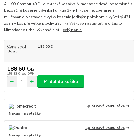
AL-KO Comfort 40 E - elektrická kosačka Mimoriadne tiché, bezemisné a
bezpečné kosenie trávnika Funkcia 3-in-1: kosenie, zberanie a
mulčovanie Nastavenie výšky kosenia jediným pohybom ruky Veľký 43 l
zberný kôš pre veľké plochy trávnika Výškovo nastaviteľné držadlo
Mimoriadne tiché, výkonné a ef...
celý popis
Cena pred
189,00 €
zľavou
188,60 €
/
ks
153,33 €
bez DPH
Pridať do košíka
Splátková kalkulačka
Nákup na splátky
Splátková kalkulačka
Nákup na splátky